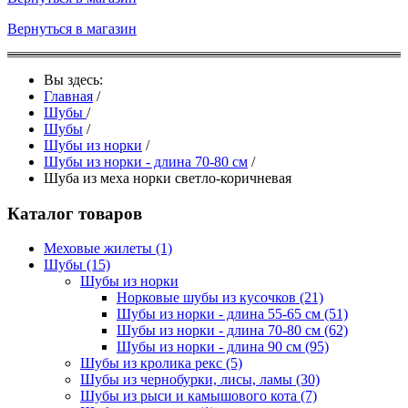
Вернуться в магазин
Вы здесь:
Главная
/
Шубы
/
Шубы
/
Шубы из норки
/
Шубы из норки - длина 70-80 см
/
Шуба из меха норки светло-коричневая
Каталог товаров
Меховые жилеты
(1)
Шубы
(15)
Шубы из норки
Норковые шубы из кусочков
(21)
Шубы из норки - длина 55-65 см
(51)
Шубы из норки - длина 70-80 см
(62)
Шубы из норки - длина 90 см
(95)
Шубы из кролика рекс
(5)
Шубы из чернобурки, лисы, ламы
(30)
Шубы из рыси и камышового кота
(7)