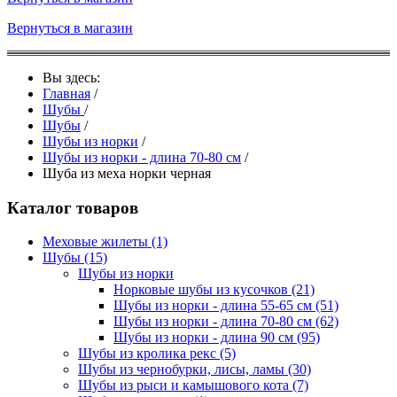
Вернуться в магазин
Вы здесь:
Главная
/
Шубы
/
Шубы
/
Шубы из норки
/
Шубы из норки - длина 70-80 см
/
Шуба из меха норки черная
Каталог товаров
Меховые жилеты
(1)
Шубы
(15)
Шубы из норки
Норковые шубы из кусочков
(21)
Шубы из норки - длина 55-65 см
(51)
Шубы из норки - длина 70-80 см
(62)
Шубы из норки - длина 90 см
(95)
Шубы из кролика рекс
(5)
Шубы из чернобурки, лисы, ламы
(30)
Шубы из рыси и камышового кота
(7)