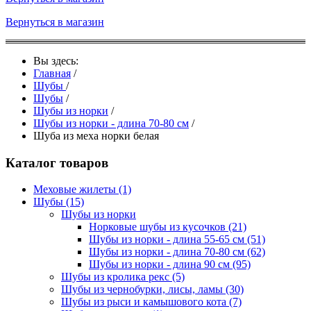
Вернуться в магазин
Вы здесь:
Главная
/
Шубы
/
Шубы
/
Шубы из норки
/
Шубы из норки - длина 70-80 см
/
Шуба из меха норки белая
Каталог товаров
Меховые жилеты
(1)
Шубы
(15)
Шубы из норки
Норковые шубы из кусочков
(21)
Шубы из норки - длина 55-65 см
(51)
Шубы из норки - длина 70-80 см
(62)
Шубы из норки - длина 90 см
(95)
Шубы из кролика рекс
(5)
Шубы из чернобурки, лисы, ламы
(30)
Шубы из рыси и камышового кота
(7)