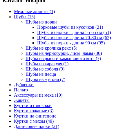
Каталог товаров
Меховые жилеты
(1)
Шубы
(15)
Шубы из норки
Норковые шубы из кусочков
(21)
Шубы из норки - длина 55-65 см
(51)
Шубы из норки - длина 70-80 см
(62)
Шубы из норки - длина 90 см
(95)
Шубы из кролика рекс
(5)
Шубы из чернобурки, лисы, ламы
(30)
Шубы из рыси и камышового кота
(7)
Шубы из каракуля
(1)
Шубы из соболя
(9)
Шубы из песца
Шубы из мутона
(7)
Дубленки
Пальто
Аксессуары из меха
(10)
Жакеты
Куртки из экокожи
Куртки кожаные
(3)
Куртки на синтепоне
Куртки с мехом
(49)
Джинсовые парки
(21)