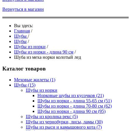
Вернуться в магазин
Вы здесь:
Главная
/
Шубы
/
Шубы
/
Шубы из норки
/
Шубы из норки - длина 90 см
/
Шуба из меха норки колотый лед
Каталог товаров
Меховые жилеты
(1)
Шубы
(15)
Шубы из норки
Норковые шубы из кусочков
(21)
Шубы из норки - длина 55-65 см
(51)
Шубы из норки - длина 70-80 см
(62)
Шубы из норки - длина 90 см
(95)
Шубы из кролика рекс
(5)
Шубы из чернобурки, лисы, ламы
(30)
Шубы из рыси и камышового кота
(7)