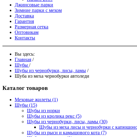
Джинсовые парки
Зимние парки с мехом
Доставка
Гарантия
Размерная сетка
Оптовикам
Контакты
Вы здесь:
Главная
/
Шубы
/
Шубы из чернобурки, лисы, ламы
/
Шуба из меха чернобурки автоледи
Каталог товаров
Меховые жилеты
(1)
Шубы
(15)
Шубы из норки
Шубы из кролика рекс
(5)
Шубы из чернобурки, лисы, ламы
(30)
Шубы из меха лисы и чернобурки с капюшон
Шубы из рыси и камышового кота
(7)