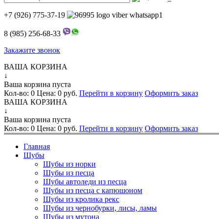
+7 (926) 775-37-19
8 (985) 256-68-33
Закажите звонок
ВАША КОРЗИНА
↓
Ваша корзина пуста
Кол-во:
0
Цена:
0 руб.
Перейти в корзину
Оформить заказ
ВАША КОРЗИНА
↓
Ваша корзина пуста
Кол-во:
0
Цена:
0 руб.
Перейти в корзину
Оформить заказ
Главная
Шубы
Шубы из норки
Шубы из песца
Шубы автоледи из песца
Шубы из песца с капюшоном
Шубы из кролика рекс
Шубы из чернобурки, лисы, ламы
Шубы из мутона