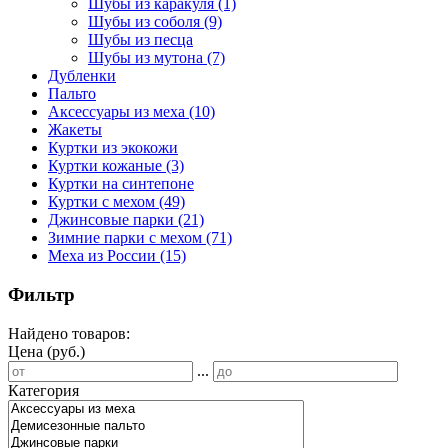
Шубы из каракуля
(1)
Шубы из соболя
(9)
Шубы из песца
Шубы из мутона
(7)
Дубленки
Пальто
Аксессуары из меха
(10)
Жакеты
Куртки из экокожи
Куртки кожаные
(3)
Куртки на синтепоне
Куртки с мехом
(49)
Джинсовые парки
(21)
Зимние парки с мехом
(71)
Меха из России
(15)
Фильтр
Найдено товаров:
Цена (руб.)
...
Категория