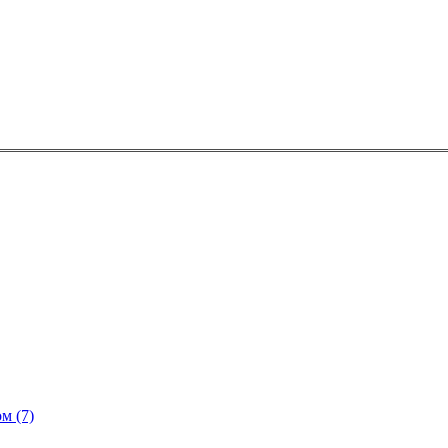
ом
(7)