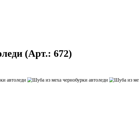
оледи
(Арт.:
672
)