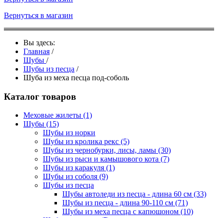
Вернуться в магазин
Вы здесь:
Главная
/
Шубы
/
Шубы из песца
/
Шуба из меха песца под-соболь
Каталог товаров
Меховые жилеты
(1)
Шубы
(15)
Шубы из норки
Шубы из кролика рекс
(5)
Шубы из чернобурки, лисы, ламы
(30)
Шубы из рыси и камышового кота
(7)
Шубы из каракуля
(1)
Шубы из соболя
(9)
Шубы из песца
Шубы автоледи из песца - длина 60 см
(33)
Шубы из песца - длина 90-110 см
(71)
Шубы из меха песца с капюшоном
(10)