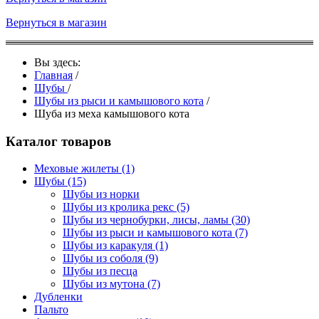
Вернуться в магазин
Вы здесь:
Главная
/
Шубы
/
Шубы из рыси и камышового кота
/
Шуба из меха камышового кота
Каталог товаров
Меховые жилеты
(1)
Шубы
(15)
Шубы из норки
Шубы из кролика рекс
(5)
Шубы из чернобурки, лисы, ламы
(30)
Шубы из рыси и камышового кота
(7)
Шубы из каракуля
(1)
Шубы из соболя
(9)
Шубы из песца
Шубы из мутона
(7)
Дубленки
Пальто