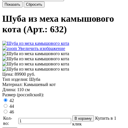
Показать
Сбросить
Шуба из меха камышового
кота
(Арт.:
632
)
Увеличить изображение
Цена:
89900 руб.
Тип изделия
:
Шуба
Материал
:
Камышевый кот
Длина
:
110 см
Размер (российский):
42
44
46
Кол-
Купить в 1
во:
клик