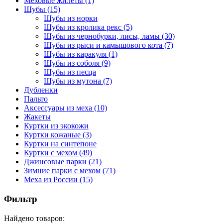
Меховые жилеты
(1)
Шубы
(15)
Шубы из норки
Шубы из кролика рекс
(5)
Шубы из чернобурки, лисы, ламы
(30)
Шубы из рыси и камышового кота
(7)
Шубы из каракуля
(1)
Шубы из соболя
(9)
Шубы из песца
Шубы из мутона
(7)
Дубленки
Пальто
Аксессуары из меха
(10)
Жакеты
Куртки из экокожи
Куртки кожаные
(3)
Куртки на синтепоне
Куртки с мехом
(49)
Джинсовые парки
(21)
Зимние парки с мехом
(71)
Меха из России
(15)
Фильтр
Найдено товаров: