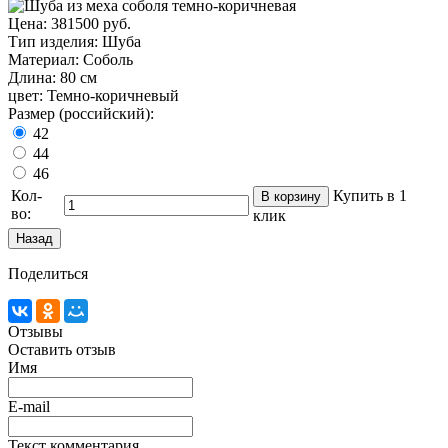
Цена:
381500 руб.
Тип изделия
:
Шуба
Материал
:
Соболь
Длина
:
80 см
цвет
:
Темно-коричневый
Размер (российский):
42
44
46
Кол-
Купить в 1
во:
клик
Поделиться
Отзывы
Оставить отзыв
Имя
E-mail
Текст комментария