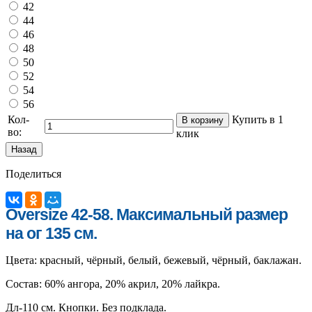
42
44
46
48
50
52
54
56
Кол-
Купить в 1
во:
клик
Поделиться
Oversize 42-58. Максимальный размер
на ог 135 см.
Цвета: красный, чёрный, белый, бежевый, чёрный, баклажан.
Состав: 60% ангора, 20% акрил, 20% лайкра.
Дл-110 см. Кнопки. Без подклада.