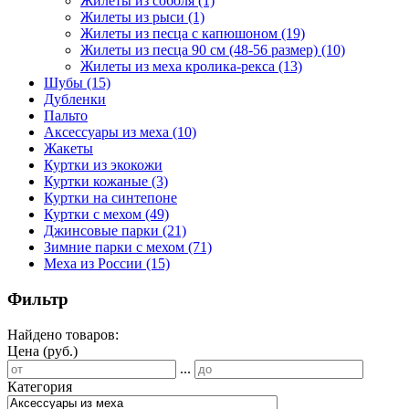
Жилеты из соболя
(1)
Жилеты из рыси
(1)
Жилеты из песца с капюшоном
(19)
Жилеты из песца 90 см (48-56 размер)
(10)
Жилеты из меха кролика-рекса
(13)
Шубы
(15)
Дубленки
Пальто
Аксессуары из меха
(10)
Жакеты
Куртки из экокожи
Куртки кожаные
(3)
Куртки на синтепоне
Куртки с мехом
(49)
Джинсовые парки
(21)
Зимние парки с мехом
(71)
Меха из России
(15)
Фильтр
Найдено товаров:
Цена (руб.)
...
Категория