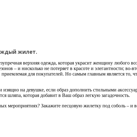
 каждый жилет.
езупречная верхняя одежда, которая украсит женщину любого воз
онов – и нисколько не потеряет в красоте и элегантности; во-вт
ы приемлемая для покупателей. Но самым главным является то, чт
о и изящно на девушке, если образ дополнить стильными аксес
ся шляпа, которая добавит в Ваш образ легкую загадочность.
ных мероприятиях? Закажите песцовую жилетку под соболь – и в