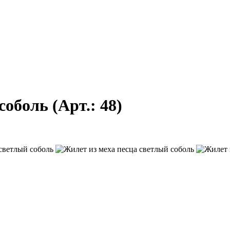
 соболь
(Арт.:
48
)