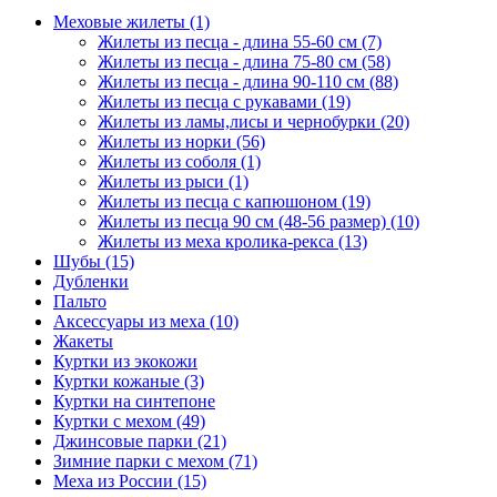
Меховые жилеты
(1)
Жилеты из песца - длина 55-60 см
(7)
Жилеты из песца - длина 75-80 см
(58)
Жилеты из песца - длина 90-110 см
(88)
Жилеты из песца с рукавами
(19)
Жилеты из ламы,лисы и чернобурки
(20)
Жилеты из норки
(56)
Жилеты из соболя
(1)
Жилеты из рыси
(1)
Жилеты из песца с капюшоном
(19)
Жилеты из песца 90 см (48-56 размер)
(10)
Жилеты из меха кролика-рекса
(13)
Шубы
(15)
Дубленки
Пальто
Аксессуары из меха
(10)
Жакеты
Куртки из экокожи
Куртки кожаные
(3)
Куртки на синтепоне
Куртки с мехом
(49)
Джинсовые парки
(21)
Зимние парки с мехом
(71)
Меха из России
(15)