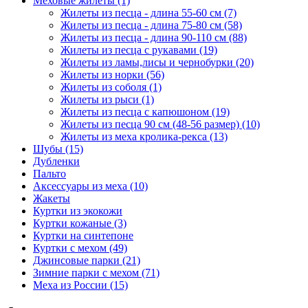
Меховые жилеты
(1)
Жилеты из песца - длина 55-60 см
(7)
Жилеты из песца - длина 75-80 см
(58)
Жилеты из песца - длина 90-110 см
(88)
Жилеты из песца с рукавами
(19)
Жилеты из ламы,лисы и чернобурки
(20)
Жилеты из норки
(56)
Жилеты из соболя
(1)
Жилеты из рыси
(1)
Жилеты из песца с капюшоном
(19)
Жилеты из песца 90 см (48-56 размер)
(10)
Жилеты из меха кролика-рекса
(13)
Шубы
(15)
Дубленки
Пальто
Аксессуары из меха
(10)
Жакеты
Куртки из экокожи
Куртки кожаные
(3)
Куртки на синтепоне
Куртки с мехом
(49)
Джинсовые парки
(21)
Зимние парки с мехом
(71)
Меха из России
(15)