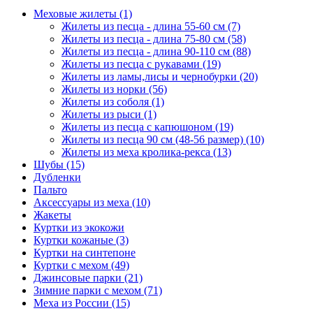
Меховые жилеты
(1)
Жилеты из песца - длина 55-60 см
(7)
Жилеты из песца - длина 75-80 см
(58)
Жилеты из песца - длина 90-110 см
(88)
Жилеты из песца с рукавами
(19)
Жилеты из ламы,лисы и чернобурки
(20)
Жилеты из норки
(56)
Жилеты из соболя
(1)
Жилеты из рыси
(1)
Жилеты из песца с капюшоном
(19)
Жилеты из песца 90 см (48-56 размер)
(10)
Жилеты из меха кролика-рекса
(13)
Шубы
(15)
Дубленки
Пальто
Аксессуары из меха
(10)
Жакеты
Куртки из экокожи
Куртки кожаные
(3)
Куртки на синтепоне
Куртки с мехом
(49)
Джинсовые парки
(21)
Зимние парки с мехом
(71)
Меха из России
(15)