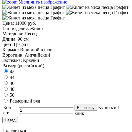
Увеличить изображение
Цена:
11000 руб.
Тип изделия
:
Жилет
Материал
:
Песец
Длина
:
90 см
цвет
:
Графит
Карман
:
Вшивной в шов
Воротник
:
Английский
Застежка
:
Крючки
Размер (российский):
42
44
46
48
50
Размерный ряд
Кол-
Купить в 1
во:
клик
Поделиться