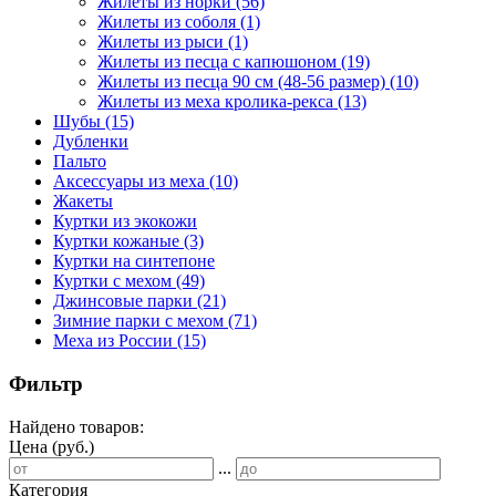
Жилеты из норки
(56)
Жилеты из соболя
(1)
Жилеты из рыси
(1)
Жилеты из песца с капюшоном
(19)
Жилеты из песца 90 см (48-56 размер)
(10)
Жилеты из меха кролика-рекса
(13)
Шубы
(15)
Дубленки
Пальто
Аксессуары из меха
(10)
Жакеты
Куртки из экокожи
Куртки кожаные
(3)
Куртки на синтепоне
Куртки с мехом
(49)
Джинсовые парки
(21)
Зимние парки с мехом
(71)
Меха из России
(15)
Фильтр
Найдено товаров:
Цена (руб.)
...
Категория