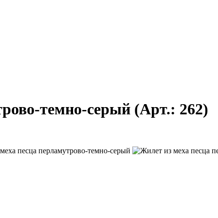
трово-темно-серый
(Арт.:
262
)