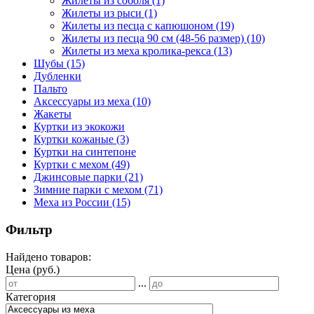
Жилеты из соболя
(1)
Жилеты из рыси
(1)
Жилеты из песца с капюшоном
(19)
Жилеты из песца 90 см (48-56 размер)
(10)
Жилеты из меха кролика-рекса
(13)
Шубы
(15)
Дубленки
Пальто
Аксессуары из меха
(10)
Жакеты
Куртки из экокожи
Куртки кожаные
(3)
Куртки на синтепоне
Куртки с мехом
(49)
Джинсовые парки
(21)
Зимние парки с мехом
(71)
Меха из России
(15)
Фильтр
Найдено товаров:
Цена (руб.)
...
Категория