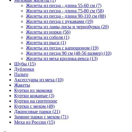
Меховые жилеты
(1)
Жилеты из песца - длина 55-60 см
(7)
Жилеты из песца - длина 75-80 см
(58)
Жилеты из песца - длина 90-110 см
(88)
Жилеты из песца с рукавами
(19)
Жилеты из ламы,лисы и чернобурки
(20)
Жилеты из норки
(56)
Жилеты из соболя
(1)
Жилеты из рыси
(1)
Жилеты из песца с капюшоном
(19)
Жилеты из песца 90 см (48-56 размер)
(10)
Жилеты из меха кролика-рекса
(13)
Шубы
(15)
Дубленки
Пальто
Аксессуары из меха
(10)
Жакеты
Куртки из экокожи
Куртки кожаные
(3)
Куртки на синтепоне
Куртки с мехом
(49)
Джинсовые парки
(21)
Зимние парки с мехом
(71)
Меха из России
(15)