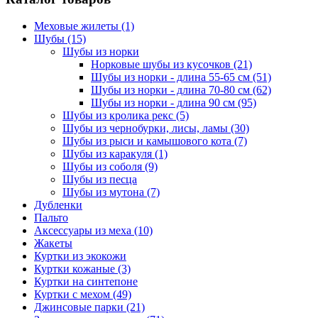
Меховые жилеты
(1)
Шубы
(15)
Шубы из норки
Норковые шубы из кусочков
(21)
Шубы из норки - длина 55-65 см
(51)
Шубы из норки - длина 70-80 см
(62)
Шубы из норки - длина 90 см
(95)
Шубы из кролика рекс
(5)
Шубы из чернобурки, лисы, ламы
(30)
Шубы из рыси и камышового кота
(7)
Шубы из каракуля
(1)
Шубы из соболя
(9)
Шубы из песца
Шубы из мутона
(7)
Дубленки
Пальто
Аксессуары из меха
(10)
Жакеты
Куртки из экокожи
Куртки кожаные
(3)
Куртки на синтепоне
Куртки с мехом
(49)
Джинсовые парки
(21)