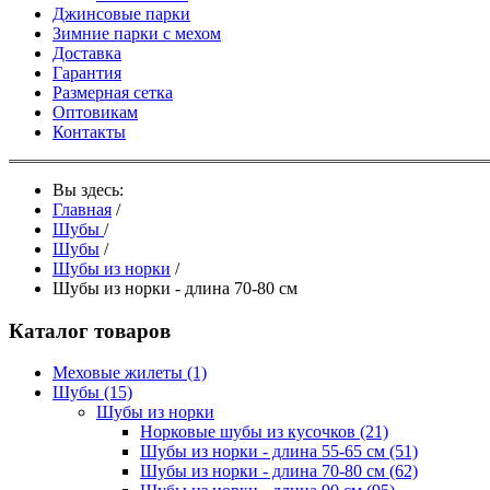
Джинсовые парки
Зимние парки с мехом
Доставка
Гарантия
Размерная сетка
Оптовикам
Контакты
Вы здесь:
Главная
/
Шубы
/
Шубы
/
Шубы из норки
/
Шубы из норки - длина 70-80 см
Каталог товаров
Меховые жилеты
(1)
Шубы
(15)
Шубы из норки
Норковые шубы из кусочков
(21)
Шубы из норки - длина 55-65 см
(51)
Шубы из норки - длина 70-80 см
(62)