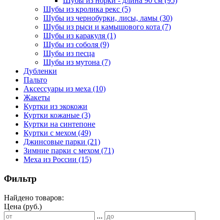
Шубы из норки - длина 90 см
(95)
Шубы из кролика рекс
(5)
Шубы из чернобурки, лисы, ламы
(30)
Шубы из рыси и камышового кота
(7)
Шубы из каракуля
(1)
Шубы из соболя
(9)
Шубы из песца
Шубы из мутона
(7)
Дубленки
Пальто
Аксессуары из меха
(10)
Жакеты
Куртки из экокожи
Куртки кожаные
(3)
Куртки на синтепоне
Куртки с мехом
(49)
Джинсовые парки
(21)
Зимние парки с мехом
(71)
Меха из России
(15)
Фильтр
Найдено товаров:
Цена (руб.)
...