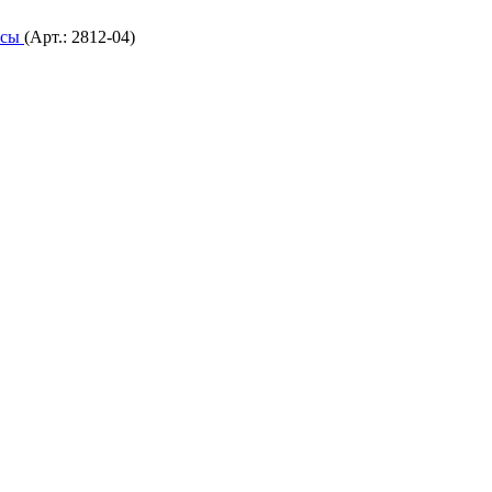
исы
(Арт.:
2812-04
)