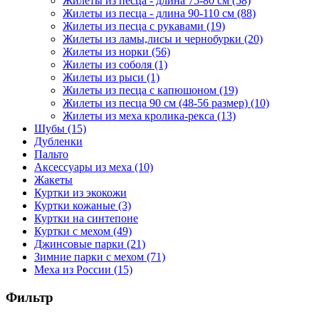
Жилеты из песца - длина 75-80 см
(58)
Жилеты из песца - длина 90-110 см
(88)
Жилеты из песца с рукавами
(19)
Жилеты из ламы,лисы и чернобурки
(20)
Жилеты из норки
(56)
Жилеты из соболя
(1)
Жилеты из рыси
(1)
Жилеты из песца с капюшоном
(19)
Жилеты из песца 90 см (48-56 размер)
(10)
Жилеты из меха кролика-рекса
(13)
Шубы
(15)
Дубленки
Пальто
Аксессуары из меха
(10)
Жакеты
Куртки из экокожи
Куртки кожаные
(3)
Куртки на синтепоне
Куртки с мехом
(49)
Джинсовые парки
(21)
Зимние парки с мехом
(71)
Меха из России
(15)
Фильтр