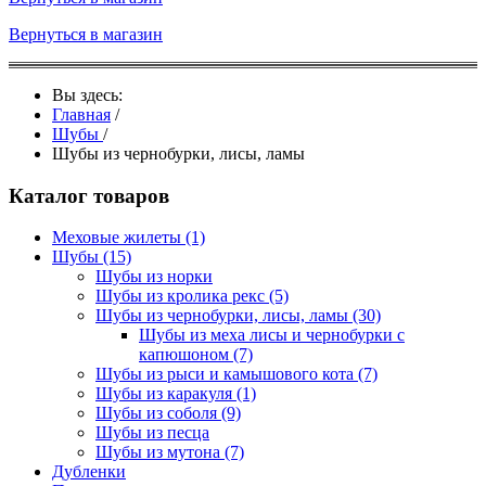
Вернуться в магазин
Вы здесь:
Главная
/
Шубы
/
Шубы из чернобурки, лисы, ламы
Каталог товаров
Меховые жилеты
(1)
Шубы
(15)
Шубы из норки
Шубы из кролика рекс
(5)
Шубы из чернобурки, лисы, ламы
(30)
Шубы из меха лисы и чернобурки с
капюшоном
(7)
Шубы из рыси и камышового кота
(7)
Шубы из каракуля
(1)
Шубы из соболя
(9)
Шубы из песца
Шубы из мутона
(7)
Дубленки