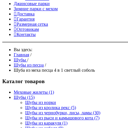
Джинсовые парки
Зимние парки с мехом
Доставка
Гарантия
Размерная сетка
Оптовикам
Контакты
Вы здесь:
Главная
/
Шубы
/
Шубы из песца
/
Шуба из меха песца 4 в 1 светлый соболь
Каталог товаров
Меховые жилеты
(1)
Шубы
(15)
Шубы из норки
Шубы из кролика рекс
(5)
Шубы из чернобурки, лисы, ламы
(30)
Шубы из рыси и камышового кота
(7)
Шубы из каракуля
(1)