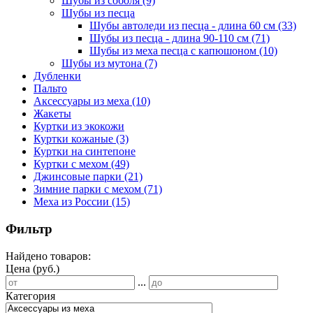
Шубы из соболя
(9)
Шубы из песца
Шубы автоледи из песца - длина 60 см
(33)
Шубы из песца - длина 90-110 см
(71)
Шубы из меха песца с капюшоном
(10)
Шубы из мутона
(7)
Дубленки
Пальто
Аксессуары из меха
(10)
Жакеты
Куртки из экокожи
Куртки кожаные
(3)
Куртки на синтепоне
Куртки с мехом
(49)
Джинсовые парки
(21)
Зимние парки с мехом
(71)
Меха из России
(15)
Фильтр
Найдено товаров:
Цена (руб.)
...
Категория