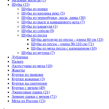
Меховые жилеты
(1)
Шубы
(15)
Шубы из норки
Шубы из кролика рекс
(5)
Шубы из чернобурки, лисы, ламы
(30)
Шубы из рыси и камышового кота
(7)
Шубы из каракуля
(1)
Шубы из соболя
(9)
Шубы из песца
Шубы автоледи из песца - длина 60 см
(33)
Шубы из песца - длина 90-110 см
(71)
Шубы из меха песца с капюшоном
(10)
Шубы из мутона
(7)
Дубленки
Пальто
Аксессуары из меха
(10)
Жакеты
Куртки из экокожи
Куртки кожаные
(3)
Куртки на синтепоне
Куртки с мехом
(49)
Джинсовые парки
(21)
Зимние парки с мехом
(71)
Меха из России
(15)