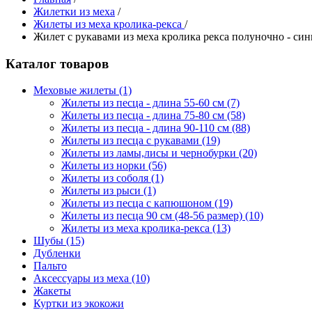
Жилетки из меха
/
Жилеты из меха кролика-рекса
/
Жилет с рукавами из меха кролика рекса полуночно - си
Каталог товаров
Меховые жилеты
(1)
Жилеты из песца - длина 55-60 см
(7)
Жилеты из песца - длина 75-80 см
(58)
Жилеты из песца - длина 90-110 см
(88)
Жилеты из песца с рукавами
(19)
Жилеты из ламы,лисы и чернобурки
(20)
Жилеты из норки
(56)
Жилеты из соболя
(1)
Жилеты из рыси
(1)
Жилеты из песца с капюшоном
(19)
Жилеты из песца 90 см (48-56 размер)
(10)
Жилеты из меха кролика-рекса
(13)
Шубы
(15)
Дубленки
Пальто
Аксессуары из меха
(10)
Жакеты
Куртки из экокожи