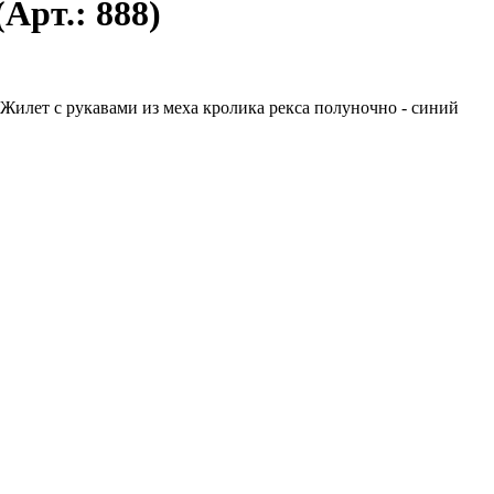
(Арт.:
888
)