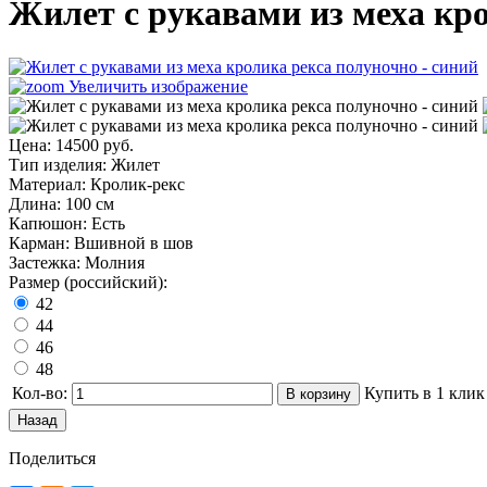
Жилет с рукавами из меха кр
Увеличить изображение
Цена:
14500 руб.
Тип изделия
:
Жилет
Материал
:
Кролик-рекс
Длина
:
100 см
Капюшон
:
Есть
Карман
:
Вшивной в шов
Застежка
:
Молния
Размер (российский):
42
44
46
48
Кол-во:
Купить в 1 клик
Поделиться