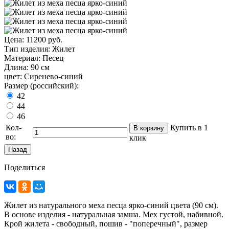
Цена:
11200 руб.
Тип изделия
:
Жилет
Материал
:
Песец
Длина
:
90 см
цвет
:
Сиренево-синий
Размер (российский):
42
44
46
Кол-
Купить в 1
во:
клик
Поделиться
Жилет из натурального меха песца ярко-синий цвета (90 см).
В основе изделия - натуральная замша. Мех густой, набивной.
Крой жилета - свободный, пошив - "поперечный", размер