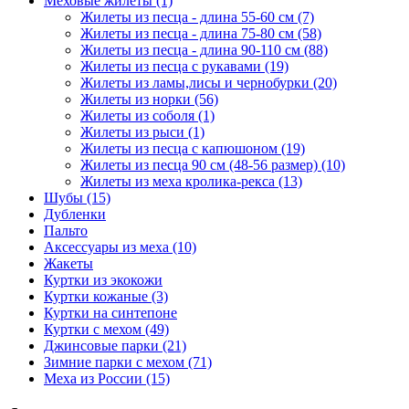
Меховые жилеты
(1)
Жилеты из песца - длина 55-60 см
(7)
Жилеты из песца - длина 75-80 см
(58)
Жилеты из песца - длина 90-110 см
(88)
Жилеты из песца с рукавами
(19)
Жилеты из ламы,лисы и чернобурки
(20)
Жилеты из норки
(56)
Жилеты из соболя
(1)
Жилеты из рыси
(1)
Жилеты из песца с капюшоном
(19)
Жилеты из песца 90 см (48-56 размер)
(10)
Жилеты из меха кролика-рекса
(13)
Шубы
(15)
Дубленки
Пальто
Аксессуары из меха
(10)
Жакеты
Куртки из экокожи
Куртки кожаные
(3)
Куртки на синтепоне
Куртки с мехом
(49)
Джинсовые парки
(21)
Зимние парки с мехом
(71)
Меха из России
(15)