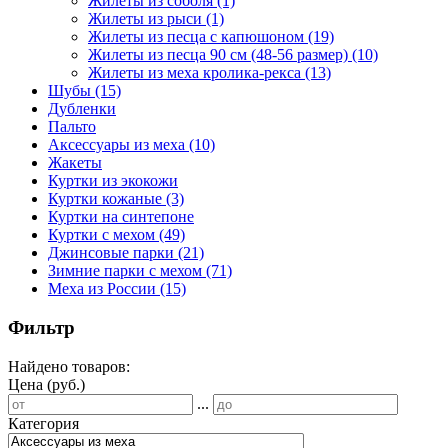
Жилеты из соболя
(1)
Жилеты из рыси
(1)
Жилеты из песца с капюшоном
(19)
Жилеты из песца 90 см (48-56 размер)
(10)
Жилеты из меха кролика-рекса
(13)
Шубы
(15)
Дубленки
Пальто
Аксессуары из меха
(10)
Жакеты
Куртки из экокожи
Куртки кожаные
(3)
Куртки на синтепоне
Куртки с мехом
(49)
Джинсовые парки
(21)
Зимние парки с мехом
(71)
Меха из России
(15)
Фильтр
Найдено товаров:
Цена (руб.)
...
Категория