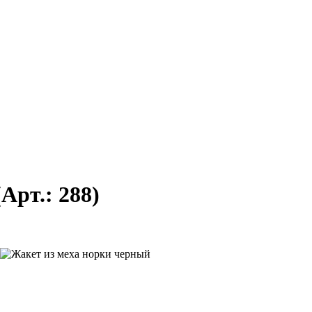
(Арт.:
288
)